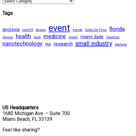
Tags
event
florida
anorexia
covid19
design
evento
Fabio De Furia
health
medicine
miami dade
Genius
lazio
miami
miamisic
small industry
nanotechnology
research
PMI
startups
US Headquarters
1680 Michigan Ave. – Suite 700
Miami Beach, FL 33139
Feel like sharing?