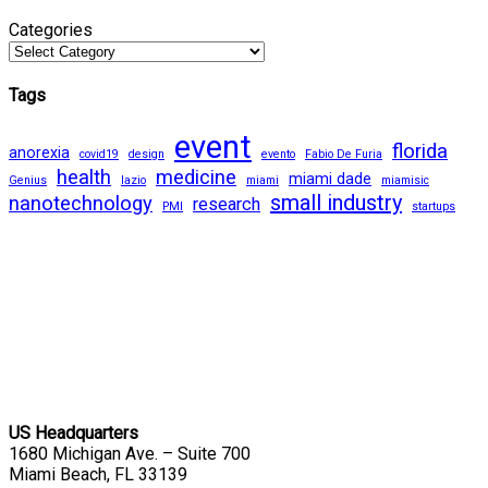
Categories
Tags
event
florida
anorexia
covid19
design
evento
Fabio De Furia
health
medicine
miami dade
Genius
lazio
miami
miamisic
small industry
nanotechnology
research
PMI
startups
US Headquarters
1680 Michigan Ave. – Suite 700
Miami Beach, FL 33139