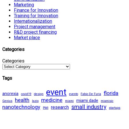
Marketing
Finance for Innovation
Training for Innovation
Internationalization
Project management
R&D project financing
Market place
Categories
Categories
Tags
event
florida
anorexia
covid19
design
evento
Fabio De Furia
health
medicine
miami dade
Genius
lazio
miami
miamisic
small industry
nanotechnology
research
PMI
startups