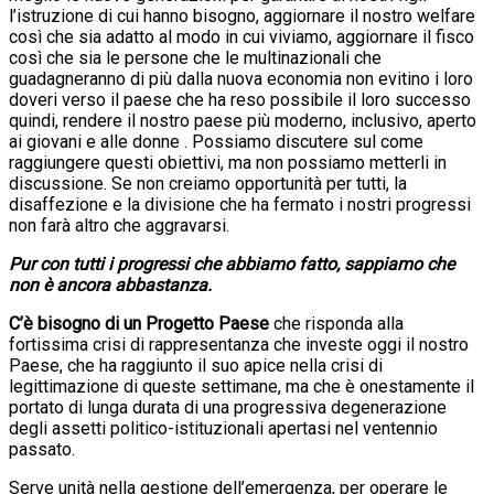
l’istruzione di cui hanno bisogno, aggiornare il nostro welfare
così che sia adatto al modo in cui viviamo, aggiornare il fisco
così che sia le persone che le multinazionali che
guadagneranno di più dalla nuova economia non evitino i loro
doveri verso il paese che ha reso possibile il loro successo
quindi, rendere il nostro paese più moderno, inclusivo, aperto
ai giovani e alle donne . Possiamo discutere sul come
raggiungere questi obiettivi, ma non possiamo metterli in
discussione. Se non creiamo opportunità per tutti, la
disaffezione e la divisione che ha fermato i nostri progressi
non farà altro che aggravarsi.
P
ur con tutti i progressi che abbiamo fatto, sappiamo che
non è ancora abbastanza.
C’è bisogno di un Progetto Paese
che risponda alla
fortissima crisi di rappresentanza che investe oggi il nostro
Paese, che ha raggiunto il suo apice nella crisi di
legittimazione di queste settimane, ma che è onestamente il
portato di lunga durata di una progressiva degenerazione
degli assetti politico-istituzionali apertasi nel ventennio
passato.
Serve unità nella gestione dell’emergenza, per operare le