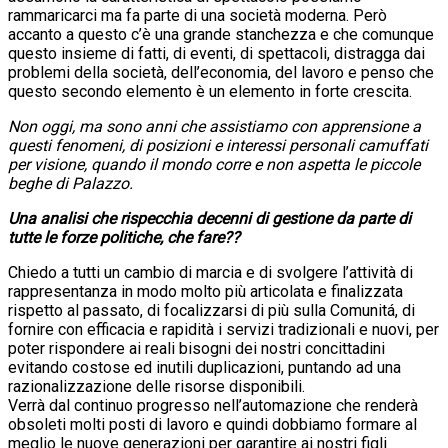
rammaricarci ma fa parte di una società moderna. Però
accanto a questo c’è una grande stanchezza e che comunque
questo insieme di fatti, di eventi, di spettacoli, distragga dai
problemi della società, dell’economia, del lavoro e penso che
questo secondo elemento è un elemento in forte crescita.
Non oggi, ma sono anni che assistiamo con apprensione a
questi fenomeni, di p
osizioni e interessi personali camuffati
per visione, quando il mondo corre e non aspetta le piccole
beghe di Palazzo.
Una analisi che rispecchia decenni di gestione da parte di
tutte le forze politiche, che fare??
Chiedo a tutti un cambio di marcia e di svolgere l’attività di
rappresentanza in modo molto più articolata e finalizzata
rispetto al passato, di focalizzarsi di più sulla Comunitá, di
fornire con efficacia e rapidità i servizi tradizionali e nuovi, per
poter rispondere ai reali bisogni dei nostri concittadini
evitando costose ed inutili duplicazioni, puntando ad una
razionalizzazione delle risorse disponibili.
Verrà dal continuo progresso nell’automazione che renderà
obsoleti molti posti di lavoro e quindi dobbiamo formare al
meglio le nuove generazioni per garantire ai nostri figli