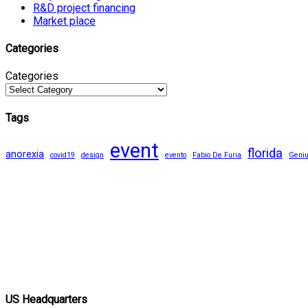
R&D project financing
Market place
Categories
Categories
Tags
event
florida
anorexia
covid19
design
evento
Fabio De Furia
Geni
US Headquarters