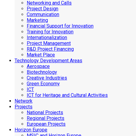
Networking and Calls
Project Design
Communication
Marketing
Financial Support for Innovation
Training for Innovation
Internationalization
Project Management
R&D Project Financing
Market Place
Technology Development Areas
Aerospace
Biotechnology
Creative Industries
Green Economy
ICT
ICT for Heritage and Cultural Activities
Network
Projects
National Projects
Regional Projects
European Projects
Horizon Europe
MSIC and Horizon Europe