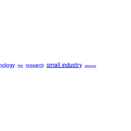
small industry
nology
research
PMI
startups