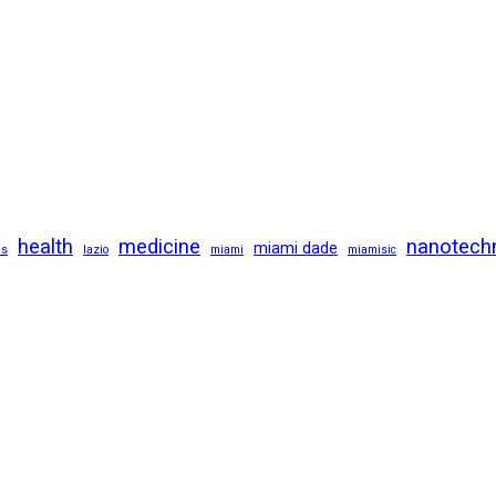
health
medicine
nanotech
miami dade
us
lazio
miami
miamisic