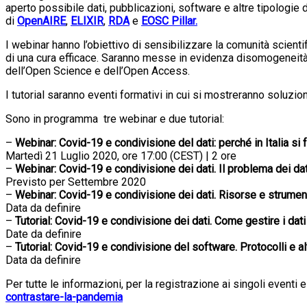
aperto possibile dati, pubblicazioni, software e altre tipologie di 
di
OpenAIRE
,
ELIXIR
,
RDA
e
EOSC Pillar
.
I webinar hanno l’obiettivo di sensibilizzare la comunità scienti
di una cura efficace. Saranno messe in evidenza disomogeneità e 
dell’Open Science e dell’Open Access.
I tutorial saranno eventi formativi in cui si mostreranno soluzioni
Sono in programma tre webinar e due tutorial:
–
Webinar: Covid-19 e condivisione del dati: perché in Italia si
Martedì 21 Luglio 2020, ore 17:00 (CEST) | 2 ore
–
Webinar: Covid-19 e condivisione dei dati. Il problema dei da
Previsto per Settembre 2020
–
Webinar: Covid-19 e condivisione dei dati. Risorse e strumenti 
Data da definire
–
Tutorial: Covid-19 e condivisione dei dati. Come gestire i dat
Date da definire
–
Tutorial: Covid-19 e condivisione del software. Protocolli e altr
Data da definire
Per tutte le informazioni, per la registrazione ai singoli eventi 
contrastare-la-pandemia