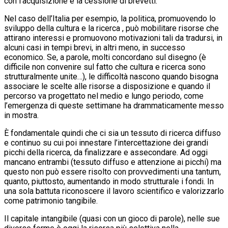
con l’acquisizione e la cessione di brevetti.
Nel caso dell’Italia per esempio, la politica, promuovendo lo
sviluppo della cultura e la ricerca , può mobilitare risorse che
attirano interessi e promuovono motivazioni tali da tradursi, in
alcuni casi in tempi brevi, in altri meno, in successo
economico. Se, a parole, molti concordano sul disegno (è
difficile non convenire sul fatto che cultura e ricerca sono
strutturalmente unite…), le difficoltà nascono quando bisogna
associare le scelte alle risorse a disposizione e quando il
percorso va progettato nel medio e lungo periodo, come
l’emergenza di queste settimane ha drammaticamente messo
in mostra.
È fondamentale quindi che ci sia un tessuto di ricerca diffuso
e continuo su cui poi innestare l’intercettazione dei grandi
picchi della ricerca, da finalizzare e assecondare. Ad oggi
mancano entrambi (tessuto diffuso e attenzione ai picchi) ma
questo non può essere risolto con provvedimenti una tantum,
quanto, piuttosto, aumentando in modo strutturale i fondi. In
una sola battuta riconoscere il lavoro scientifico e valorizzarlo
come patrimonio tangibile.
Il capitale intangibile (quasi con un gioco di parole), nelle sue