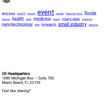
Tags
event
florida
anorexia
covid19
design
evento
Fabio De Furia
health
medicine
miami dade
Genius
lazio
miami
miamisic
small industry
nanotechnology
research
PMI
startups
US Headquarters
1680 Michigan Ave. – Suite 700
Miami Beach, FL 33139
Feel like sharing?