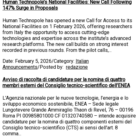
Human Technopole’s National Facilities: New Call Following
147% Surge in Proposals
Human Technopole has opened a new Call for Access to its
National Facilities on 1 February 2026, offering researchers
from Italy the opportunity to access cutting-edge
technologies and expertise across the institute’s advanced
research platforms. The new call builds on strong interest
recorded in previous rounds. From the pilot calls,...
Date:
February 5, 2026
/
Category:
Italian
Announcements
/
Posted by:
redazione
Avviso di raccolta di candidature per la nomina di quattro
membri esterni del Consiglio tecnico-scientifico dell’ENEA
L’Agenzia nazionale per le nuove tecnologie, l’energia e lo
sviluppo economico sostenibile, ENEA – Sede legale
Lungotevere Grande Ammiraglio Thaon di Revel, 76 – 00196
Roma PI 00985801000 CF 01320740580 – intende acquisire
candidature per la nomina di quattro componenti esterni del
Consiglio tecnico-scientifico (CTS) ai sensi dell’art. 8
comma...