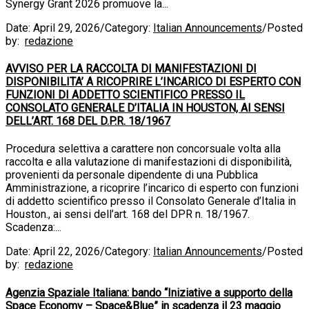
Synergy Grant 2026 promuove la...
Date:
April 29, 2026
/
Category:
Italian Announcements
/
Posted
by:
redazione
AVVISO PER LA RACCOLTA DI MANIFESTAZIONI DI
DISPONIBILITA’ A RICOPRIRE L’INCARICO DI ESPERTO CON
FUNZIONI DI ADDETTO SCIENTIFICO PRESSO IL
CONSOLATO GENERALE D’ITALIA IN HOUSTON, AI SENSI
DELL’ART. 168 DEL D.P.R. 18/1967
Procedura selettiva a carattere non concorsuale volta alla
raccolta e alla valutazione di manifestazioni di disponibilità,
provenienti da personale dipendente di una Pubblica
Amministrazione, a ricoprire l’incarico di esperto con funzioni
di addetto scientifico presso il Consolato Generale d’Italia in
Houston., ai sensi dell’art. 168 del DPR n. 18/1967.
Scadenza:...
Date:
April 22, 2026
/
Category:
Italian Announcements
/
Posted
by:
redazione
Agenzia Spaziale Italiana: bando “Iniziative a supporto della
Space Economy – Space&Blue” in scadenza il 23 maggio