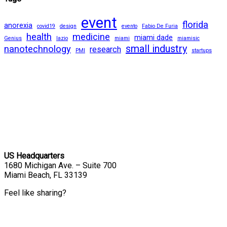
event
florida
anorexia
covid19
design
evento
Fabio De Furia
health
medicine
miami dade
Genius
lazio
miami
miamisic
small industry
nanotechnology
research
PMI
startups
US Headquarters
1680 Michigan Ave. – Suite 700
Miami Beach, FL 33139
Feel like sharing?