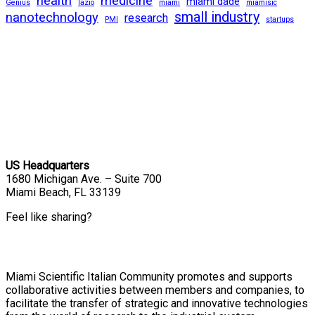
health
medicine
miami dade
Genius
lazio
miami
miamisic
small industry
nanotechnology
research
PMI
startups
US Headquarters
1680 Michigan Ave. – Suite 700
Miami Beach, FL 33139
Feel like sharing?
Miami Scientific Italian Community promotes and supports
collaborative activities between members and companies, to
facilitate the transfer of strategic and innovative technologies