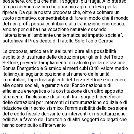
sostenere, ora più che mai, i soggetti più fragili. Allo stesso
tempo servono azioni che possano agire da leva per la
ripresa. Da qui la nostra proposta che, oltre a colmare un
vuoto normativo, consentirebbe di fare in modo che il mondo
del non profit possa contribuire alla transizione energetica,
ambito per cui ha una vocazione naturale essendo
l’attenzione all’ambiente una tematica ad impatto sociale”,
sottolinea il Presidente di Fratello Sole Fabio Gerosa.
La proposta, articolata in sei punti, oltre alla possibilità
esplicita di usufruire delle detrazioni per gli enti del Terzo
Settore, prevede l’ampliamento di calcolo per la detrazione
Bonus Energetico e Sismico ai metri cubi (340, valore medio
italiano), in aggiunta opzionale al numero delle unità
immobiliari; l’apertura agli enti del Terzo Settore e in genere
alle opere sociali, la garanzia del Fondo nazionale di
efficienza energetica o la costituzione di un altro apposito
strumento; l’inclusione di tali enti tra i soggetti beneficiari
delle detrazioni per interventi di ristrutturazione edilizia e di
riduzione del rischio sismico; l’ammissibilità della cessione
del credito fiscale derivante da interventi di ristrutturazione
edilizia, a favore dei fornitori o di altri soggetti collegati che
hanno contribuito all’intervento