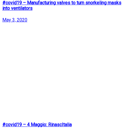
#covid19 – Manufacturing valves to turn snorkeling masks
into ventilators
May 3, 2020
#covid19 – 4 Maggio: RinascItalia