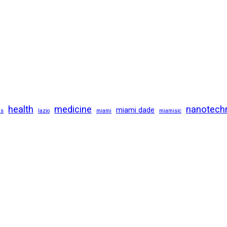
health
medicine
nanotech
miami dade
us
lazio
miami
miamisic